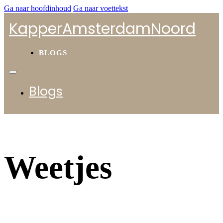
Ga naar hoofdinhoud
Ga naar voettekst
KapperAmsterdamNoord
BLOGS
Blogs
Weetjes