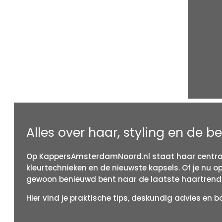
Alles over haar, styling en de b
Op
KappersAmsterdamNoord.
nl
staat
haar
centra
kleurtechnieken
en
de
nieuwste
kapsels.
Of
je
nu
o
gewoon
benieuwd
bent
naar
de
laatste
haartrend
Hier
vind
je
praktische
tips,
deskundig
advies
en
b