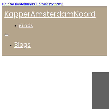
Ga naar hoofdinhoud
Ga naar voettekst
KapperAmsterdamNoord
BLOGS
Blogs